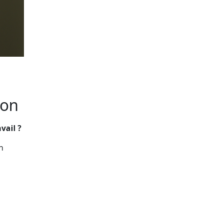
ion
vail ?
n