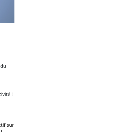
 du
vité !
ctif sur