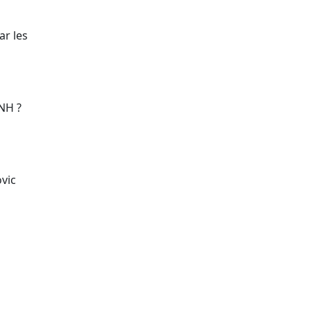
ar les
ENH ?
ovic