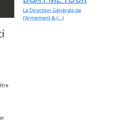
La Direction Générale de
l'Armement & (…)
i
être
er